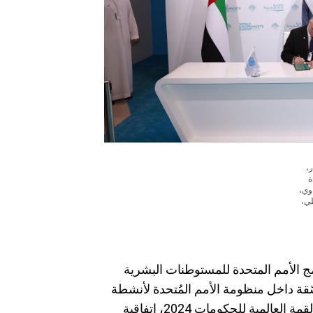
ر،
ة
وي،
طي،
ج الأمم المتحدة للمستوطنات البشرية
UN-Habit”، الوكالة المُنسّقة داخل منظومة الأمم المُتحدة لأنشطة
المُستوطنات البشريّة؛ بالتزامن مع انعقاد أعمال القمة العالمية للحكومات 2024، اتفاقية