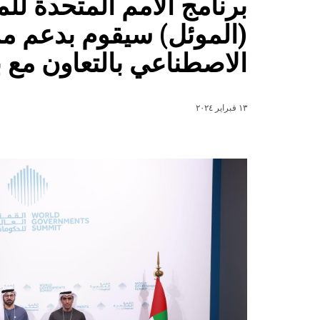
برنامج الأمم المتحدة ل
(الموئل) سيقوم بدعم مش
الاصطناعي بالتعاون مع ب
١٣ فبراير ٢٠٢٤