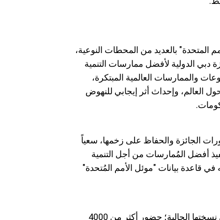
ط.
م المتحدة" بالعديد من المحطات النوعية،
لمستمر لإدارة الدورة 13 من "جائزة دبي الدولية لأفضل ممارسات التنمية
عات والممارسات العالمية المبتكرة،
 حول العالم، وإحداث أثر إيجابي للنهوض
كومات.
رات الجائزة والحفاظ على زخمها، سعياً
نفيذ أفضل المُمارسات من أجل التنمية
 في قاعدة بيانات "موئل الأمم المُتحدة"
يُذكر أن القمة العالمية للحكومات 2024 تشهد في نسختها الحالية؛ حضور أكثر من 4000