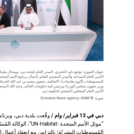
عنوان الصورة: توقيع داود الحجري، المدير العام لبلدية دبي، وميخال ملينا
الأمين العام المساعد والمدير التنفيذي القائم بأعمال برنامج الأمم المتحد
للمستوطنات (اليون-هابيتات)، الاتفاقية، بحضور محمد بن عبد الله الجرقا
وزير شؤون مجلس الوزراء ورئيس قمة حكومات العالم، وعبد الله البس
الأمين العام للمجلس التنفيذي لحكومة دبي.
صورة: © Emirates News agency- WAM
دبي في 13 فبراير/ وام /
وقّعت بلدية دبي، وبرنام
“موئل الأمم المتحدة -at