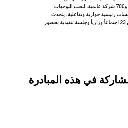
متخصص من 140 وفداً حكومياً و85 منظمة دولية و700 شركة عالمية، لبحث التوجهات
بلية العالمية الكبرى، خلال أكثر من 110 جلسات رئيسية حوارية وتفاعلية، يتحدث
فيها 200 شخصية عالمية، إضافة إلى عقد أكثر من 23 اجتماعاً وزارياً وجلسة تنفيذية بحضور
مشاركة في هذه المبادرة