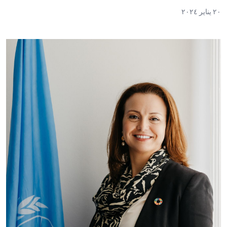
٢٠ يناير ٢٠٢٤