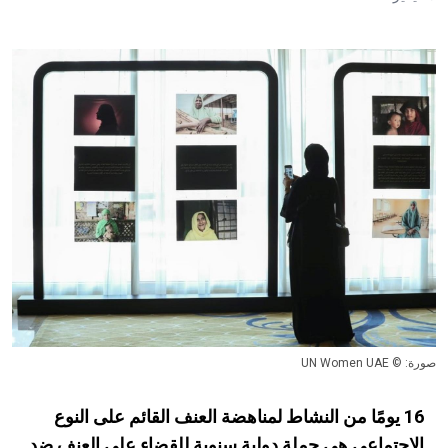
صورة: © UN Women UAE
16 يومًا من النشاط لمناهضة العنف القائم على النوع
الاجتماعي هي حملة دولية سنوية للقضاء على العنف ضد