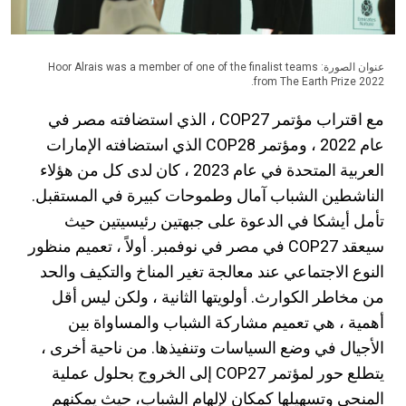
عنوان الصورة: Hoor Alrais was a member of one of the finalist teams
from The Earth Prize 2022.
مع اقتراب مؤتمر COP27 ، الذي استضافته مصر في
عام 2022 ، ومؤتمر COP28 الذي استضافته الإمارات
العربية المتحدة في عام 2023 ، كان لدى كل من هؤلاء
الناشطين الشباب آمال وطموحات كبيرة في المستقبل.
تأمل أيشكا في الدعوة على جبهتين رئيسيتين حيث
سيعقد COP27 في مصر في نوفمبر. أولاً ، تعميم منظور
النوع الاجتماعي عند معالجة تغير المناخ والتكيف والحد
من مخاطر الكوارث. أولويتها الثانية ، ولكن ليس أقل
أهمية ، هي تعميم مشاركة الشباب والمساواة بين
الأجيال في وضع السياسات وتنفيذها. من ناحية أخرى ،
يتطلع حور لمؤتمر COP27 إلى الخروج بحلول عملية
المنحى وتسهيلها كمكان لإلهام الشباب، حيث يمكنهم