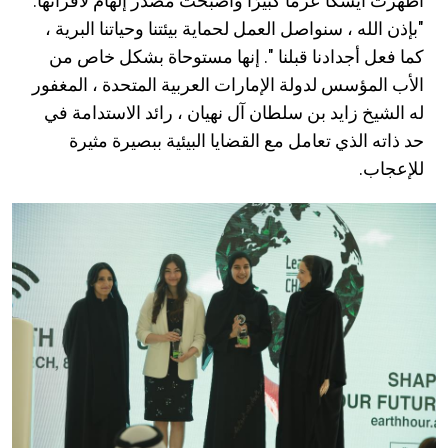
أظهرت أيشكا عزمًا كبيرًا وأصبحت مصدر إلهام لأقرانها:
"بإذن الله ، سنواصل العمل لحماية بيئتنا وحياتنا البرية ،
كما فعل أجدادنا قبلنا ". إنها مستوحاة بشكل خاص من
الأب المؤسس لدولة الإمارات العربية المتحدة ، المغفور
له الشيخ زايد بن سلطان آل نهيان ، رائد الاستدامة في
حد ذاته الذي تعامل مع القضايا البيئية ببصيرة مثيرة
للإعجاب.