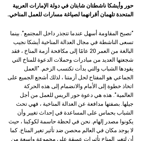
حور وأيشكا ناشطتان شابتان في دولة الإمارات العربية
المتحدة تلهمان أقرانهما لصياغة مسارات للعمل المناخي.
"تصبح المقاومة أسهل عندما تتجذر داخل المجتمع". بينما
تسعى الناشطة في مجال العدالة المناخية أيشكا نجيب
البالغة من العمر 20 عامًا إلى مكافحة أزمة المناخ ، فقد
شجعتها العديد من مبادرات وحملات الدعوة للمناخ التي
يقودها الشباب والتي بدأت تكتسب الزخم. "العمل
الجماعي هو المفتاح لحل أزمتنا ، لذلك أشجع الجميع على
اتخاذ خطوة إلى الأمام والانضمام إلى هذه الحركة
العالمية". هذه هي دعوة حور الريس للعمل من أجل
جيلها. بصفتها مدافعة عن العدالة المناخية ، فهي تحث
الشباب بحماس على المساعدة في إحداث تغيير وأن
يكونوا مصدر إلهام. نحن في لحظة حاسمة لكوكبنا ، حيث
لا يوجد مكان في العالم محصن ضد تأثير تغير المناخ. كما
أن لتغير المناخ تأثيرات عميقة على مجموعة واسعة من