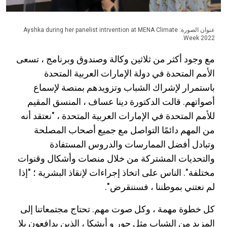
عنوان الصورة: Ayshka during her panelist intrvention at MENA Climate
Week 2022.
مع وجود أكثر من ثلاثين وكالة وصندوق وبرنامج ، تسعى
الأمم المتحدة في دولة الإمارات العربية المتحدة
باستمرار لإشراك الشباب وتزويدهم بمنصة لإسماع
أصواتهم. قالت الدكتورة دينا عساف ، المنسق المقيم
للأمم المتحدة في الإمارات العربية المتحدة ، "نعتقد أنه
من المهم دائمًا التواصل مع جميع أصحاب المصلحة
وتبادل أفضل الممارسات والدروس المستفادة
والتحديات المشتركة من خلال منصات وأشكال وقنوات
مختلفة". الناس على اتخاذ إجراءات لإنقاذ البشرية ؛ "إذا
لم نعتني بموطننا ، فسننقرض".
كل خطوة مهمة ، وكل صوت مهم. تحتاج مجتمعاتنا إلى
المزيد من الشباب مثل حور و أيشكا ، الذين يدافعون بلا